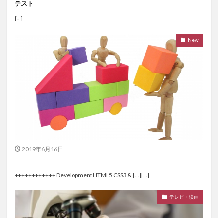
テスト
[…]
New
2019年6月16日
++++++++++++ Development HTML5 CSS3 & […][…]
テレビ・映画