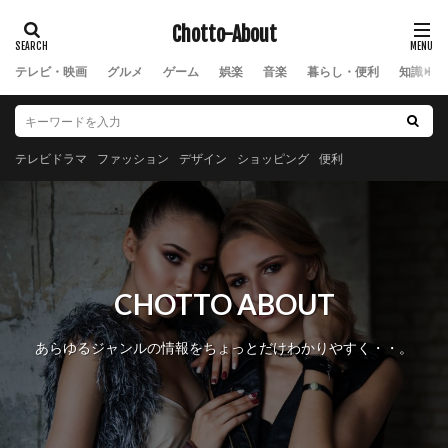
Chotto-About
テレビ・映画
グルメ
ゲーム
娯楽
音楽
暮らし・便利
知識・教
テレビドラマ
ファッション
デザイン
ショッピング
便利
CHOTTO ABOUT
あらゆるジャンルの情報をちょっとだけわかりやすく・・。