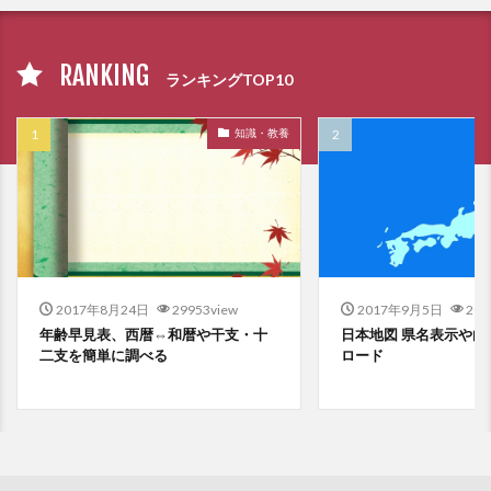
RANKING
ランキングTOP10
知識・教養
2017年8月24日
29953view
2017年9月5日
201
年齢早見表、西暦⇔和暦や干支・十
日本地図 県名表示や白
二支を簡単に調べる
ロード