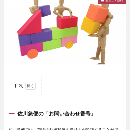
暮らし・便利
目次
1
佐川
急便
の
佐川急便の「お問い合わせ番号」
「お
問い
佐川急便では、荷物の配達状況を送り手が追跡することがで