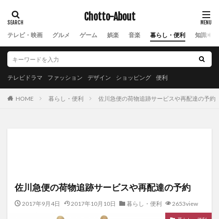
Chotto-About
テレビ・映画
グルメ
ゲーム
娯楽
音楽
暮らし・便利
知識・教
テレビドラマ
ファッション
デザイン
ショッピング
便利
暮らし・便利
佐川急便の荷物追跡サービスや再配達の予約
HOME
佐川急便の荷物追跡サービスや再配達の予約
2017年9月4日
2017年10月10日
暮らし・便利
2653view