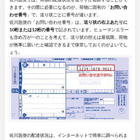
合わ
きます。その際に必要になるのが、荷物に固有の「
お問い合
せ番
号」
わせ番号
」で、送り状ごとに番号が違います。
佐川急便の「お問い合わせ番号」は、
送り状の右上あたりに
2
10桁または12桁の番号
で記されています。ヒューマンエラー
佐川
も含め万が一のことを考えて、送り状の控えは最低限、荷物
急便
が無事に届いたと確認できるまで保管しておくのがよいでし
の荷
物追
ょう。
跡サ
ービ
ス
3
佐川
急便
の再
配達
佐川急便の配達状況は、インターネットで簡単に調べられま