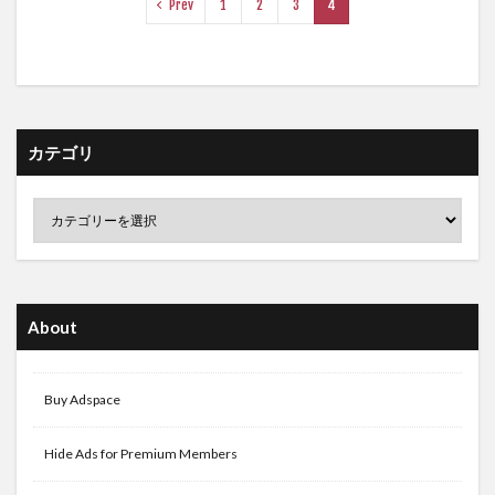
Prev
1
2
3
4
カテゴリ
About
Buy Adspace
Hide Ads for Premium Members