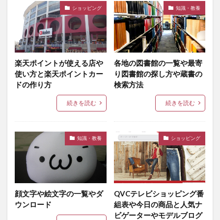
ショッピング
知識・教養
楽天ポイントが使える店や
各地の図書館の一覧や最寄
使い方と楽天ポイントカー
り図書館の探し方や蔵書の
ドの作り方
検索方法
続きを読む
続きを読む
知識・教養
ショッピング
顔文字や絵文字の一覧やダ
QVCテレビショッピング番
ウンロード
組表や今日の商品と人気ナ
ビゲーターやモデルブログ