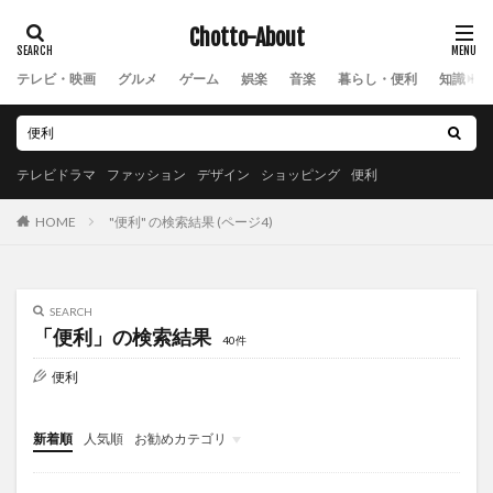
Chotto-About
テレビ・映画
グルメ
ゲーム
娯楽
音楽
暮らし・便利
知識・教
テレビドラマ
ファッション
デザイン
ショッピング
便利
"便利" の検索結果 (ページ4)
HOME
SEARCH
「便利」の検索結果
40件
便利
新着順
人気順
お勧めカテゴリ
New