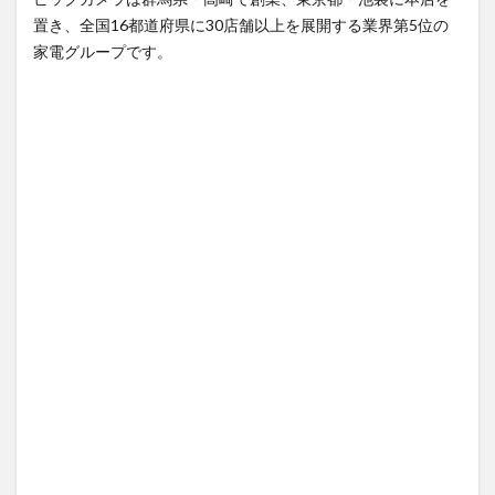
2
置き、全国16都道府県に30店舗以上を展開する業界第5位の
ビッ
家電グループです。
クカ
メラ
のチ
ラシ
やア
ウト
レッ
ト
3
ビッ
クカ
メラ
の通
販