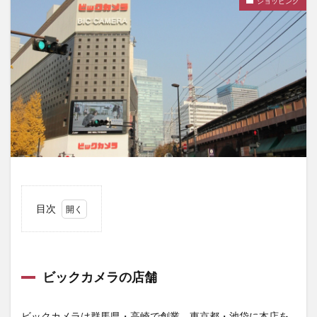
ショッピング
目次
1
ビッ
クカ
メラ
ビックカメラの店舗
の店
舗
ビックカメラは群馬県・高崎で創業、東京都・池袋に本店を