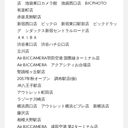
店 池袋東口カメラ館 池袋西口店 BICPHOTO
有楽町店
赤坂見附駅店
新宿西口店 ビックロ 新宿東口駅前店 ビックドラッ
グ シダックス新宿セントラルロード店
ＡＫＩＢＡ
渋谷東口店 渋谷ハチ公口店
立川店
Air BICCAMERA羽田空港 国際線ターミナル店
Air BICCAMERA アクアシティお台場店
聖蹟桜ヶ丘駅店
2017年秋オープン 調布駅店(仮)
JR八王子駅店
アウトレット町田店
ラゾーナ川崎店
横浜西口店 アウトレット横浜ビブレ店 新横浜店
藤沢店
相模大野駅店
Air BICCAMERA 成田空港 第2ターミナル店