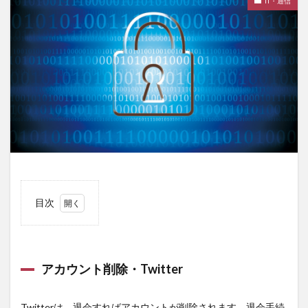
IT・通信
目次
1
ア
カウン
ト削
除・
アカウント削除・Twitter
Twitter
2
Twitterは、退会すればアカウントが削除されます。退会手続