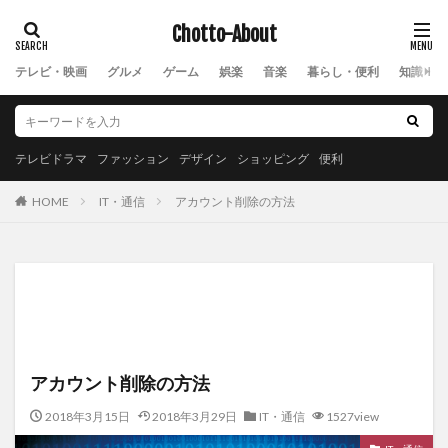
Chotto-About
テレビ・映画
グルメ
ゲーム
娯楽
音楽
暮らし・便利
知識・教
テレビドラマ
ファッション
デザイン
ショッピング
便利
IT・通信
アカウント削除の方法
HOME
アカウント削除の方法
2018年3月15日
2018年3月29日
IT・通信
1527view