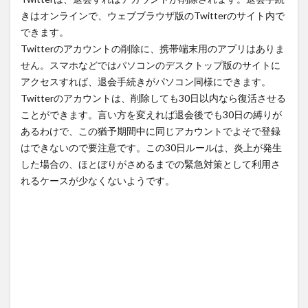
アカ
きはオンラインで、ウェブブラウザ版のTwitterのサイト内で
ウン
できます。
ト削
Twitterのアカウントの削除に、携帯端末用のアプリはありま
除・
せん。スマホなどではパソコンのデスクトップ版のサイトに
ライ
アクセスすれば、退会手続きがパソコン同様にできます。
ン／
Twitterのアカウントは、削除しても30日以内なら復活させる
line
ことができます。言い方を変えれば退会後でも30日の縛りが
3
あるわけで、この猶予期間中に同じアカウントでよそで登録
Yahoo!
はできないので要注意です。この30日ルールは、炎上が発生
のアカ
した場合の、ほとぼりがさめるまでの緊急対策として利用さ
ウント
れるケースが少なくないようです。
削除
4
アカ
ウン
ト削
除・
イン
スタ