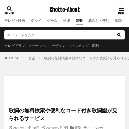
Chotto-About
テレビ・映画
グルメ
ゲーム
娯楽
音楽
暮らし・便利
知識・教
テレビドラマ
ファッション
デザイン
ショッピング
便利
音楽
歌詞の無料検索や便利なコード付き歌詞譜が見られる
HOME
歌詞の無料検索や便利なコード付き歌詞譜が見
られるサービス
2017年10月18日
2018年9月9日
音楽
3111view