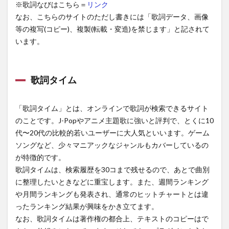
※歌詞なびはこちら＝
リンク
なお、こちらのサイトのただし書きには「歌詞データ、画像
等の複写(コピー)、複製(転載・変造)を禁じます」と記されて
います。
歌詞タイム
「歌詞タイム」とは、オンラインで歌詞が検索できるサイト
のことです。J-Popやアニメ主題歌に強いと評判で、とくに10
代〜20代の比較的若いユーザーに大人気といいます。ゲーム
ソングなど、少々マニアックなジャンルもカバーしているの
が特徴的です。
歌詞タイムは、検索履歴を30コまで残せるので、あとで曲別
に整理したいときなどに重宝します。また、週間ランキング
や月間ランキングも発表され、通常のヒットチャートとは違
ったランキング結果が興味をかき立てます。
なお、歌詞タイムは著作権の都合上、テキストのコピーはで