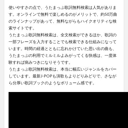
料検
使いやすさの点で、うたまっぷ歌詞無料検索は人気がありま
索
す。オンラインで無料で楽しめるのがメリットで、約50万曲
2
のラインナップがあって、無料ながらもハイクオリティな検
歌詞
索サイトです。
ナビ
うたまっぷ歌詞無料検索は、全文検索ができるほか、歌詞の
の無
一部フレーズを入力することでも検索できる仕組みになって
料歌
います。時間の経過とともに忘れかけていた思い出の曲も、
詞検
索
うたまっぷの利用でミルミルよみがってくる快感は、一度体
験すれば病みつきになりそうです。
3
うたまっぷ歌詞無料検索は、本当に幅広いジャンルをカバー
歌詞
しています。最新J-POPも演歌もよりどりみどりで、さなが
タイ
ら分厚い歌詞ブックのようなボリューム感です。
ム
4
歌詞
ネッ
ト
5