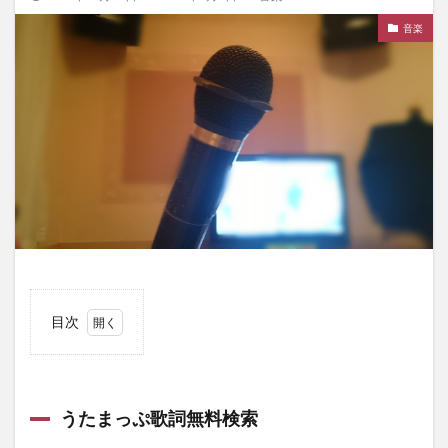
音楽
目次
1
うた
まっ
ぷ歌
うたまっぷ歌詞無料検索
詞無