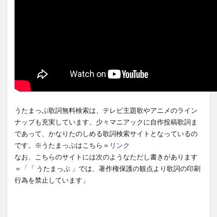
歌詞
ドッ
キリ
6
スマ
ホの
歌詞
検索
アプ
リ
うたまっぷ歌詞無料検索は、テレビ主題歌やアニメのライン
7
ナップも充実しています。少々マニアックに自作投稿歌詞ま
洋楽
であって、かなりたのしめる歌詞検索サイトとなっているの
の歌
です。※うたまっぷはこちら＝
リンク
詞検
なお、こちらのサイトには次のようなただし書きがあります
索
＝「「 うたまっぷ 」では、著作権保護の観点より歌詞の印刷
8
行為を禁止しています」
英語
の歌
詞を