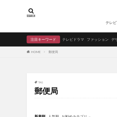
テレビ
注目キーワード
テレビドラマ
ファッション
デ
郵便局
HOME
TAG
郵便局
新着順
人気順
お勧めカテゴリ