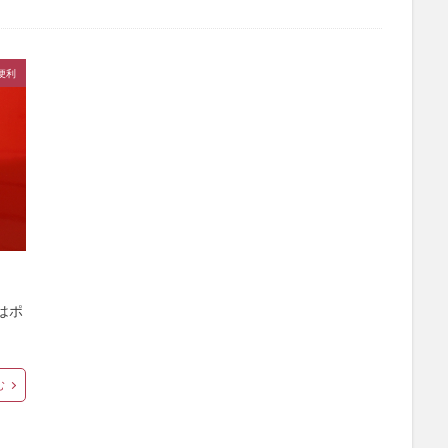
便利
はポ
む