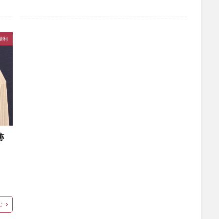
便利
跡
む