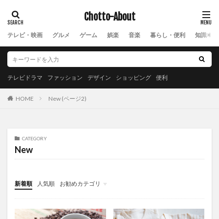
Chotto-About
テレビ・映画
グルメ
ゲーム
娯楽
音楽
暮らし・便利
知識・教
テレビドラマ
ファッション
デザイン
ショッピング
便利
New (ページ2)
HOME
CATEGORY
New
新着順
人気順
お勧めカテゴリ
New