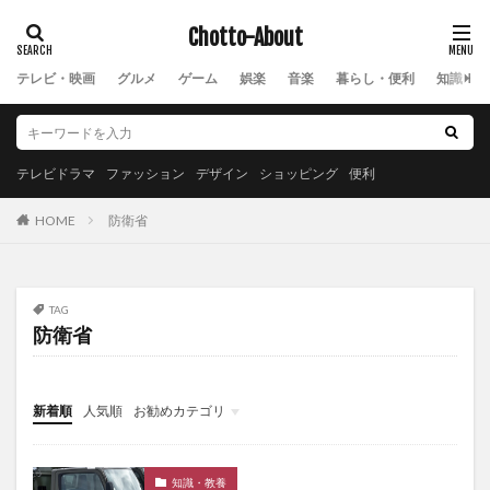
Chotto-About
テレビ・映画
グルメ
ゲーム
娯楽
音楽
暮らし・便利
知識・教
テレビドラマ
ファッション
デザイン
ショッピング
便利
防衛省
HOME
TAG
防衛省
新着順
人気順
お勧めカテゴリ
New
知識・教養