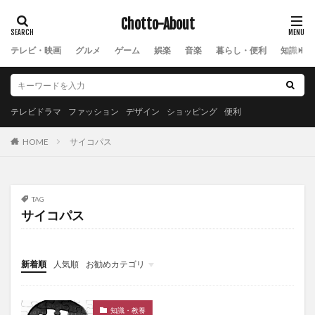
Chotto-About
テレビ・映画
グルメ
ゲーム
娯楽
音楽
暮らし・便利
知識・教
テレビドラマ
ファッション
デザイン
ショッピング
便利
サイコパス
HOME
TAG
サイコパス
新着順
人気順
お勧めカテゴリ
New
知識・教養