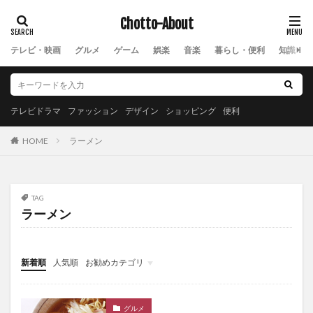
Chotto-About
テレビ・映画
グルメ
ゲーム
娯楽
音楽
暮らし・便利
知識・教
テレビドラマ
ファッション
デザイン
ショッピング
便利
ラーメン
HOME
TAG
ラーメン
新着順
人気順
お勧めカテゴリ
New
グルメ