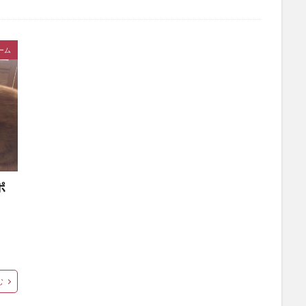
ーム
ポ
む